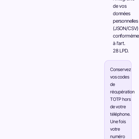
de vos
données
personnelles
(JSON/CSV)
conforméme
à l’art.
28 LPD.
Conservez
vos codes
de
récupération
TOTP hors
de votre
téléphone.
Une fois
votre
numéro