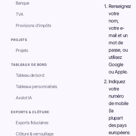
Banque
Renseignez
votre
TVA
nom,
Provisions d’impôts
votre e-
mail et un
PROJETS
mot de
passe, ou
Projets
utilisez
Google
TABLEAUX DE BORD
ou Apple.
Tableau de bord
Indiquez
Tableaux personnalisés
votre
numéro
Axolot IA
de mobile
(la
EXPORTS & CLÔTURE
plupart
Exports fiduciaires
des pays
européens
Clôture & verrouillage