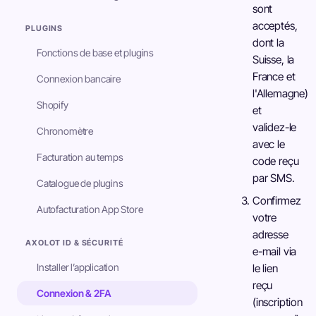
sont
acceptés,
PLUGINS
dont la
Fonctions de base et plugins
Suisse, la
France et
Connexion bancaire
l'Allemagne)
Shopify
et
validez-le
Chronomètre
avec le
Facturation au temps
code reçu
par SMS.
Catalogue de plugins
Confirmez
Autofacturation App Store
votre
adresse
AXOLOT ID & SÉCURITÉ
e-mail via
Installer l’application
le lien
reçu
Connexion & 2FA
(inscription