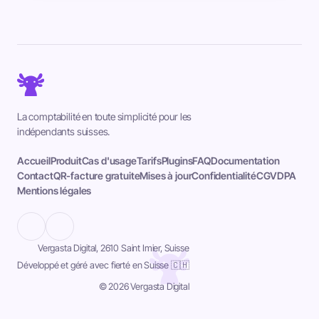
La comptabilité en toute simplicité pour les
indépendants suisses.
Accueil
Produit
Cas d'usage
Tarifs
Plugins
FAQ
Documentation
Contact
QR-facture gratuite
Mises à jour
Confidentialité
CGV
DPA
Mentions légales
Vergasta Digital, 2610 Saint Imier, Suisse
Développé et géré avec fierté en Suisse 🇨🇭
© 2026 Vergasta Digital