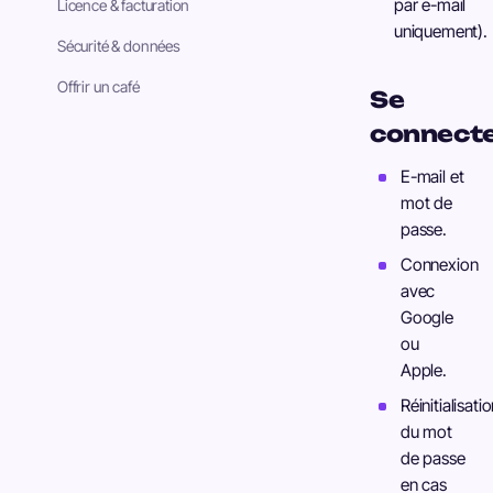
par e-mail
Licence & facturation
uniquement).
Sécurité & données
Offrir un café
Se
connect
E-mail et
mot de
passe.
Connexion
avec
Google
ou
Apple.
Réinitialisati
du mot
de passe
en cas