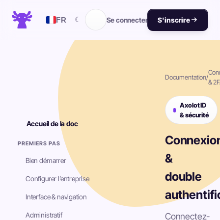
☾
FR
Se connecter
S'inscrire
Con
Documentation
/
& 2
Axolot ID
& sécurité
Accueil de la doc
Connexio
PREMIERS PAS
&
Bien démarrer
double
Configurer l’entreprise
authentifi
Interface & navigation
Administratif
Connectez-