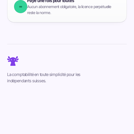
Payé une fois pour toutes
∞
Aucun abonnement obligatoire, la licence perpétuelle
reste la norme.
La comptabilité en toute simplicité pour les
indépendants suisses.
Accueil
Produit
Cas d'usage
Tarifs
Plugins
FAQ
Documentation
Contact
QR-facture gratuite
Mises à jour
Confidentialité
CGV
DPA
Mentions légales
Vergasta Digital, 2610 Saint Imier, Suisse