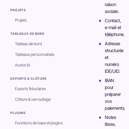
raison
PROJETS
sociale.
Projets
Contact,
e-mail et
TABLEAUX DE BORD
téléphone.
Adresse
Tableau de bord
structurée
Tableaux personnalisés
et
numéro
Axolot IA
IDE/UID.
EXPORTS & CLÔTURE
IBAN
pour
Exports fiduciaires
préparer
Clôture & verrouillage
vos
paiements.
PLUGINS
Notes
Fonctions de base et plugins
libres.