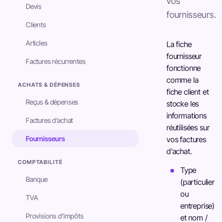
vos
Devis
fournisseurs.
Clients
Articles
La fiche
fournisseur
Factures récurrentes
fonctionne
comme la
ACHATS & DÉPENSES
fiche client et
Reçus & dépenses
stocke les
informations
Factures d’achat
réutilisées sur
Fournisseurs
vos factures
d’achat.
COMPTABILITÉ
Type
Banque
(particulier
ou
TVA
entreprise)
Provisions d’impôts
et nom /