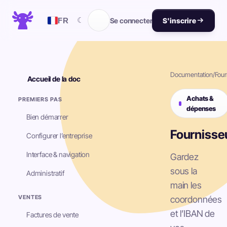
☾
FR
Se connecter
S'inscrire
Documentation
/
Four
Accueil de la doc
Achats &
PREMIERS PAS
dépenses
Bien démarrer
Fournisse
Configurer l’entreprise
Interface & navigation
Gardez
sous la
Administratif
main les
VENTES
coordonnées
et l’IBAN de
Factures de vente