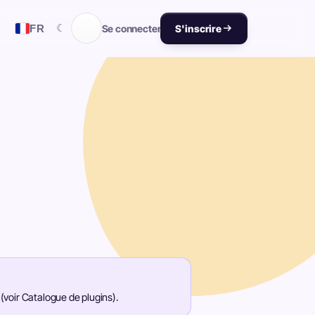
☾
FR
Se connecter
S'inscrire
 (voir Catalogue de plugins).