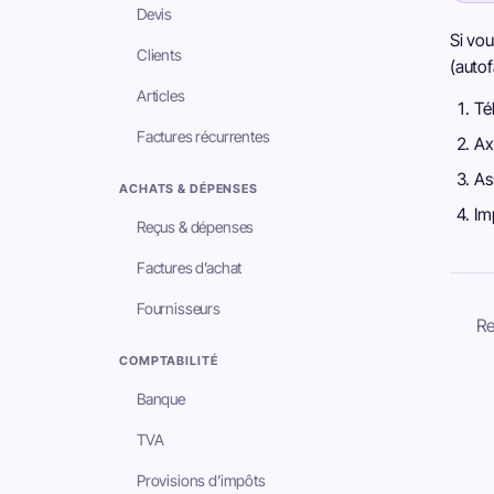
Devis
Si vou
Clients
(autof
Articles
Té
Factures récurrentes
Ax
As
ACHATS & DÉPENSES
Im
Reçus & dépenses
Factures d’achat
Fournisseurs
Re
COMPTABILITÉ
Banque
TVA
Provisions d’impôts