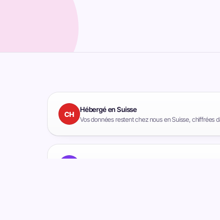
Hébergé en Suisse
CH
Vos données restent chez nous en Suisse, chiffrées 
Support en français
FR
Une vraie personne basée ici vous répond à chaque fo
Payé une fois pour toutes
∞