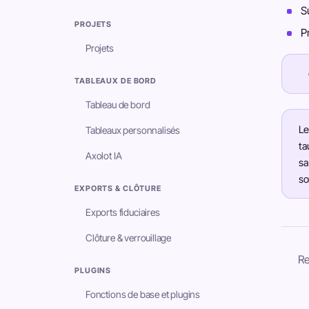
S
PROJETS
P
Projets
TABLEAUX DE BORD
Tableau de bord
Le
Tableaux personnalisés
ta
Axolot IA
sa
so
EXPORTS & CLÔTURE
Exports fiduciaires
Clôture & verrouillage
Re
PLUGINS
Fonctions de base et plugins