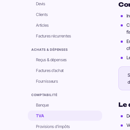
Con
Devis
Clients
I
C
Articles
fi
Factures récurrentes
E
ch
ACHATS & DÉPENSES
L
Reçus & dépenses
Factures d’achat
S
Fournisseurs
d
COMPTABILITÉ
Le
Banque
TVA
D
V
Provisions d’impôts