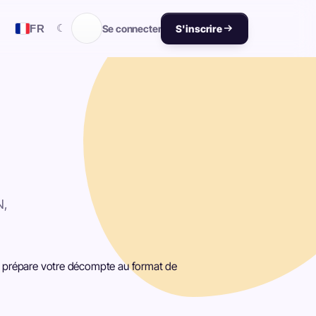
☾
FR
Se connecter
S'inscrire
N,
 et prépare votre décompte au format de