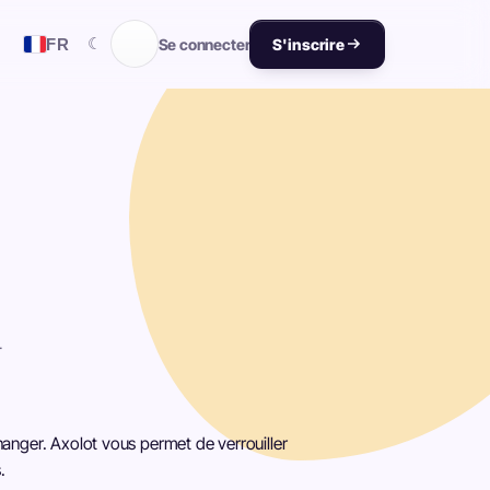
☾
FR
Se connecter
S'inscrire
-
hanger. Axolot vous permet de verrouiller
.