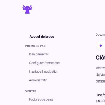
Docume
Accueil de la doc
PREMIERS PAS
Bien démarrer
Clô
Configurer l’entreprise
Verro
Interface & navigation
devie
Administratif
passa
VENTES
Une fo
Factures de vente
les pé