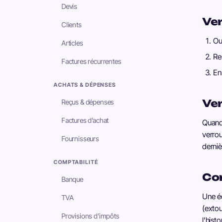
Devis
Ver
Clients
Ou
Articles
Re
Factures récurrentes
En
ACHATS & DÉPENSES
Ver
Reçus & dépenses
Factures d’achat
Quand
verrou
Fournisseurs
derni
COMPTABILITÉ
Cor
Banque
Une éc
TVA
(extou
Provisions d’impôts
l’histo