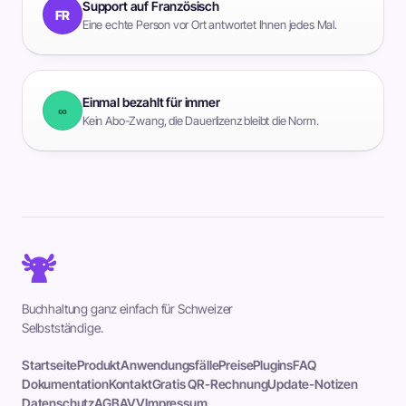
Support auf Französisch
FR
Eine echte Person vor Ort antwortet Ihnen jedes Mal.
Einmal bezahlt für immer
∞
Kein Abo-Zwang, die Dauerlizenz bleibt die Norm.
Buchhaltung ganz einfach für Schweizer
Selbstständige.
Startseite
Produkt
Anwendungsfälle
Preise
Plugins
FAQ
Dokumentation
Kontakt
Gratis QR-Rechnung
Update-Notizen
Datenschutz
AGB
AVV
Impressum