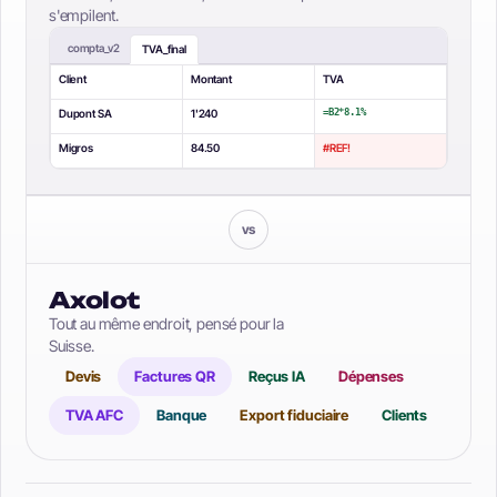
s'empilent.
compta_v2
TVA_final
Client
Montant
TVA
Dupont SA
1'240
=B2*8.1%
Migros
84.50
#REF!
vs
Axolot
Tout au même endroit, pensé pour la
Suisse.
Devis
Factures QR
Reçus IA
Dépenses
TVA AFC
Banque
Export fiduciaire
Clients