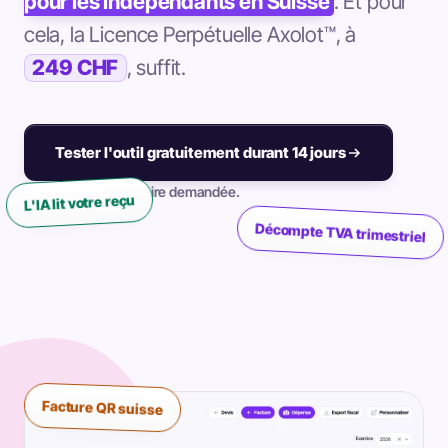
pour les indépendants en Suisse
. Et pour
cela, la Licence Perpétuelle Axolot™, à
249 CHF
, suffit.
Tester l'outil gratuitement durant 14 jours
Aucune carte bancaire demandée.
L'IA lit votre reçu
Décompte TVA trimestriel
Facture QR suisse